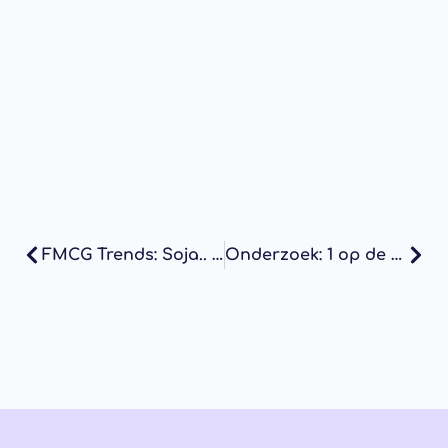
FMCG Trends: Soja.. hoe duurzaam is jouw vlees- en melkvervanger nu echt?
Onderzoek: 1 op de 3 twijfelt over echtheid van keurmerken