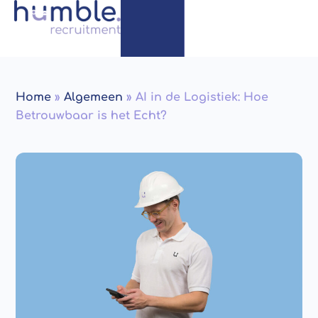
Home
»
Algemeen
»
AI in de Logistiek: Hoe
Betrouwbaar is het Echt?