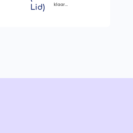
klaar...
Lid)