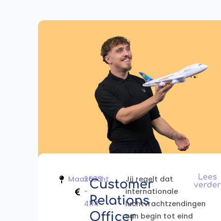
Lees
Maastricht
2633
Jij regelt dat
Customer
verder
-
internationale
Relations
4114
luchtvrachtzendingen
Officer
van begin tot eind