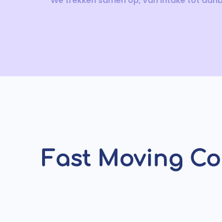
We trekken samen op, van intake tot aan
Fast Moving Co