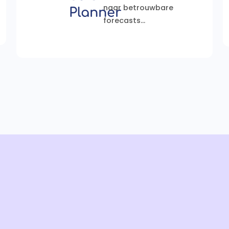
naar betrouwbare
Planner
forecasts...