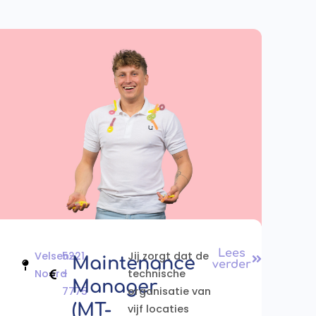
Lees
Velsen-
5221
Jij zorgt dat de
Maintenance
verder
Noord
-
technische
Manager
7775
organisatie van
(MT-
vijf locaties