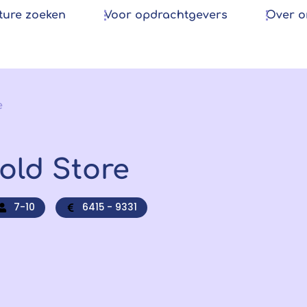
ture zoeken
Voor opdrachtgevers
Over o
e
old Store
7-10
6415 - 9331