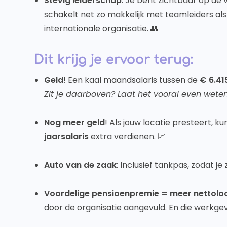
Stevig leiderschap
: Je bent zichtbaar op de 
schakelt net zo makkelijk met teamleiders a
internationale organisatie. 👥
Dit krijg je ervoor terug:
Geld
! Een kaal maandsalaris tussen de
€ 6.41
Zit je daarboven? Laat het vooral even weten
Nog meer geld
! Als jouw locatie presteert, ku
jaarsalaris
extra verdienen. 📈
Auto van de zaak
: Inclusief tankpas, zodat j
Voordelige pensioenpremie = meer nettolo
door de organisatie aangevuld. En die werkgeve