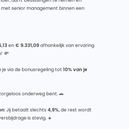
vloer, durft beslissingen te nemen en
ls met senior management binnen een
5,13
en
€ 9.331,09
afhankelijk van ervaring.
! 💸
n je via de bonusregeling tot
10% van je
e zorgeloos onderweg bent. 🚗
on
: Jij betaalt slechts
4,9%
, de rest wordt
rsbijdrage is stevig. ☀️