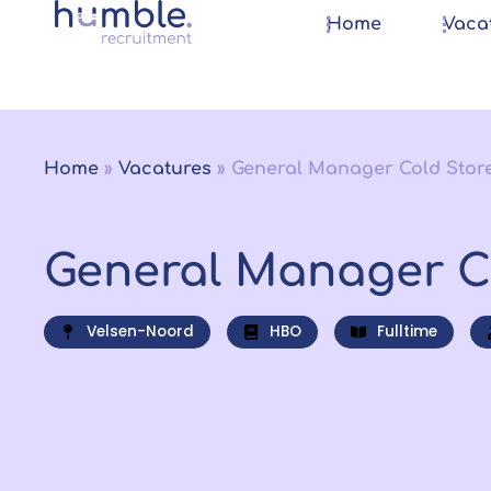
Home
Vaca
Home
»
Vacatures
»
General Manager Cold Stor
General Manager C
Velsen-Noord
HBO
Fulltime