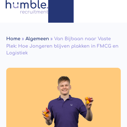
Home
»
Algemeen
»
Van Bijbaan naar Vaste
Plek: Hoe Jongeren blijven plakken in FMCG en
Logistiek