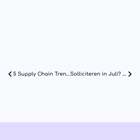
5 Supply Chain Trends in 2025
Solliciteren in Juli? Ja dus. Waarom Nu Juist Wel het Moment is Om te Bewegen