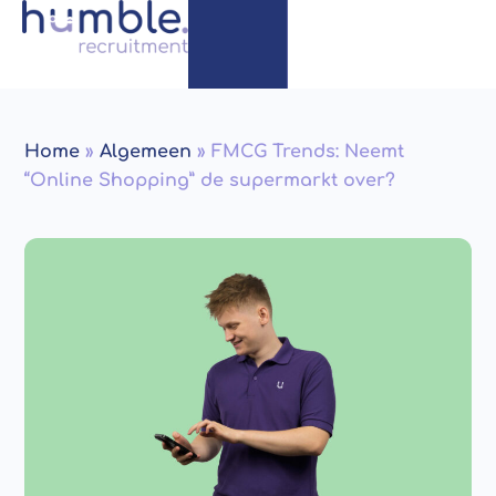
Home
»
Algemeen
»
FMCG Trends: Neemt
“Online Shopping” de supermarkt over?