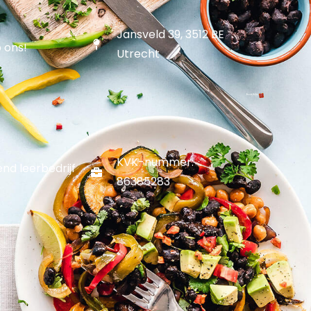
Jansveld 39, 3512 BE
 ons!
Utrecht
KVK-nummer:
end leerbedrijf
86385283