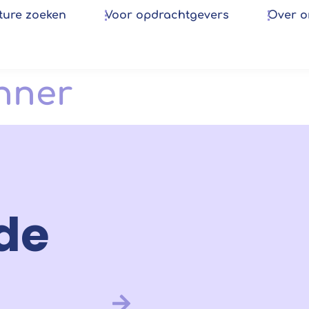
ture zoeken
Voor opdrachtgevers
Over o
nner
de