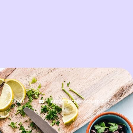
 - 4371000
info@humblerecruitment.nl