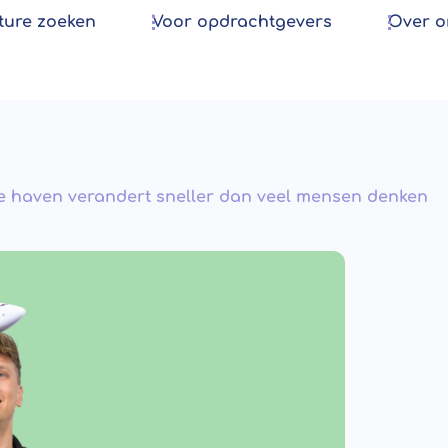
ture zoeken
Voor opdrachtgevers
Over o
e haven verandert sneller dan veel mensen denken