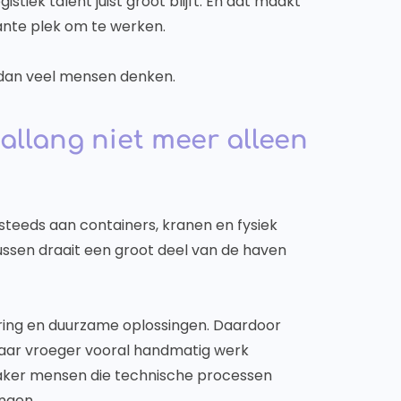
stiek talent juist groot blijft. En dat maakt
nte plek om te werken.
t dan veel mensen denken.
allang niet meer alleen
steeds aan containers, kranen en fysiek
ussen draait een groot deel van de haven
ring en duurzame oplossingen. Daardoor
Waar vroeger vooral handmatig werk
vaker mensen die technische processen
ngen.