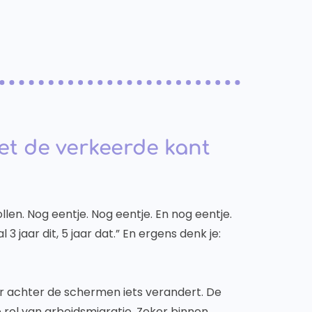
net de verkeerde kant
llen. Nog eentje. Nog eentje. En nog eentje.
 3 jaar dit, 5 jaar dat.” En ergens denk je:
 er achter de schermen iets verandert. De
rol van arbeidsmigratie. Zeker binnen