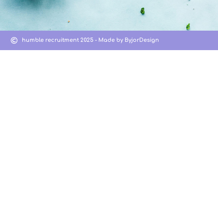
humble recruitment 2025 - Made by ByjorDesign