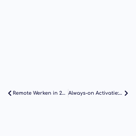
Remote Werken in 2025: De Toekomst van Werk
Always-on Activatie: Hoe Trek Je Continu Nieuwe Kopers Aan?