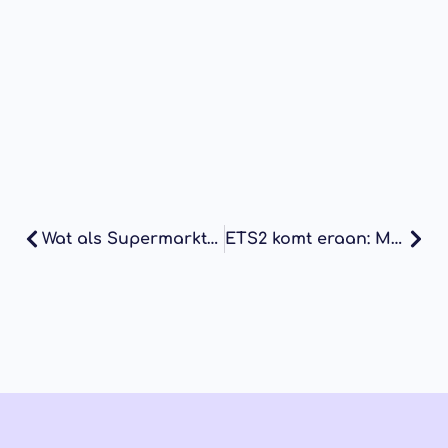
Wat als Supermarktschappen écht Leeg zijn?
ETS2 komt eraan: Meer CO2, Meer Kosten